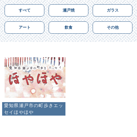
すべて
瀬戸焼
ガラス
アート
飲食
その他
愛知県瀬戸市の町歩きエッ
セイほやほや