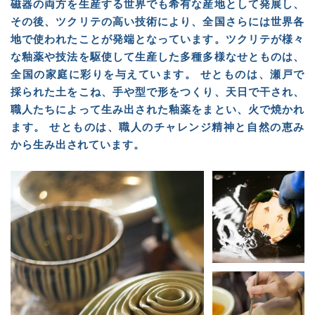
磁器の両方を生産する世界でも希有な産地として発展し、
その後、ツクリテの高い技術により、全国さらには世界各
地で使われたことが発端となっています。ツクリテが様々
な釉薬や技法を駆使して生産した多種多様なせとものは、
全国の家庭に彩りを与えています。 せとものは、瀬戸で
採られた土をこね、手や型で形をつくり、天日で干され、
職人たちによって生み出された釉薬をまとい、火で焼かれ
ます。 せとものは、職人のチャレンジ精神と自然の恵み
から生み出されています。