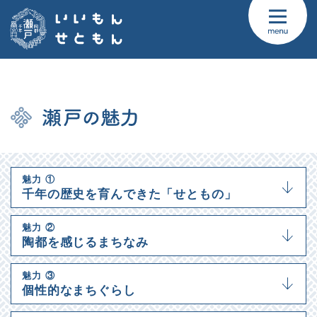
魅力
①
千年の歴史を育んできた「せともの」
魅力
②
陶都を感じるまちなみ
魅力
③
個性的なまちぐらし