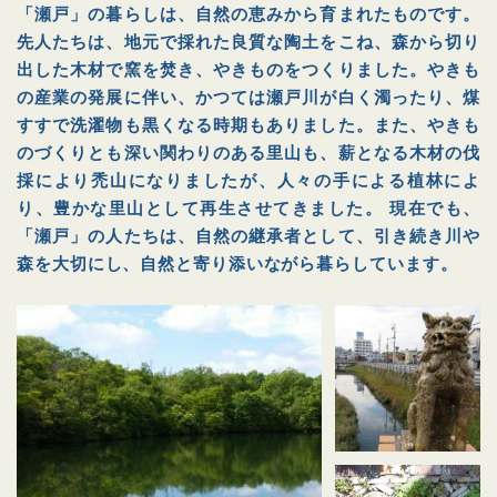
「瀬戸」の暮らしは、自然の恵みから育まれたものです。
先人たちは、地元で採れた良質な陶土をこね、森から切り
出した木材で窯を焚き、やきものをつくりました。やきも
の産業の発展に伴い、かつては瀬戸川が白く濁ったり、煤
すすで洗濯物も黒くなる時期もありました。また、やきも
のづくりとも深い関わりのある里山も、薪となる木材の伐
採により禿山になりましたが、人々の手による植林によ
り、豊かな里山として再生させてきました。 現在でも、
「瀬戸」の人たちは、自然の継承者として、引き続き川や
森を大切にし、自然と寄り添いながら暮らしています。