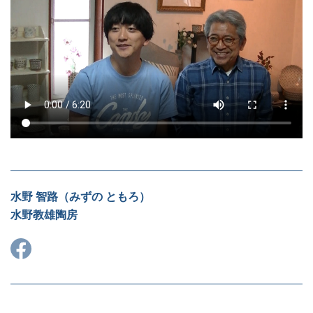
水野 智路（みずの ともろ）
水野教雄陶房