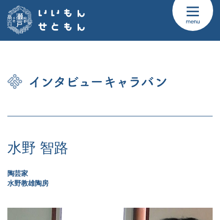
水野 智路
陶芸家
水野教雄陶房