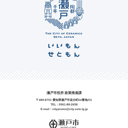
瀬戸市役所 政策推進課
〒489-8701 愛知県瀬戸市追分町64番地の1
TEL：
0561-88-2658
E-mail：
citypromo@city.seto.lg.jp