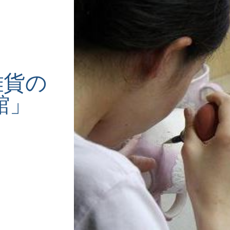
雑貨の
館」